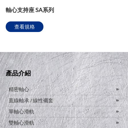
軸心支持座 SA系列
查看規格
產品介紹
精密軸心
直線軸承 / 線性襯套
單軸心滑軌
雙軸心滑軌