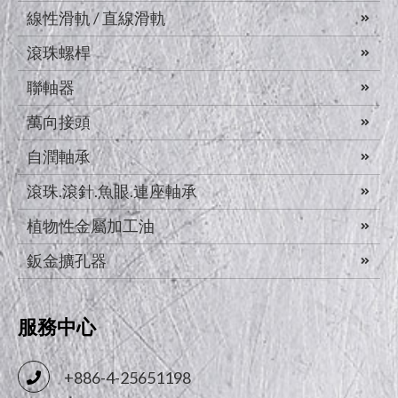
線性滑軌 / 直線滑軌
滾珠螺桿
聯軸器
萬向接頭
自潤軸承
滾珠.滾針.魚眼.連座軸承
植物性金屬加工油
鈑金擴孔器
服務中心
+886-4-25651198