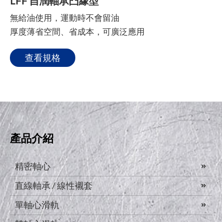
LFF 自潤軸承凸緣型
無給油使用，運動時不會留油
厚度薄省空間、省成本，可廣泛應用
查看規格
產品介紹
精密軸心
直線軸承 / 線性襯套
單軸心滑軌