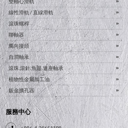
雙軸心滑軌
線性滑軌 / 直線滑軌
滾珠螺桿
聯軸器
萬向接頭
自潤軸承
滾珠.滾針.魚眼.連座軸承
植物性金屬加工油
鈑金擴孔器
服務中心