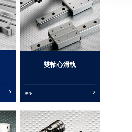
雙軸心滑軌
更多