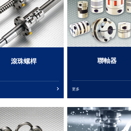
聯軸器
滾珠螺桿
更多