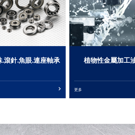
珠.滾針.魚眼.連座軸承
植物性金屬加工
更多