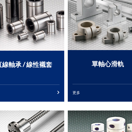
單軸心滑軌
直線軸承 / 線性襯套
更多