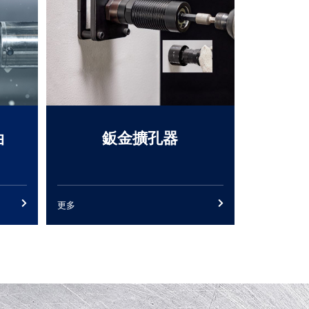
油
鈑金擴孔器
更多