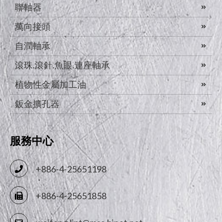
聯軸器
萬向接頭
自潤軸承
滾珠.滾針.魚眼.連座軸承
植物性金屬加工油
鈑金擴孔器
服務中心
+886-4-25651198
+886-4-25651858