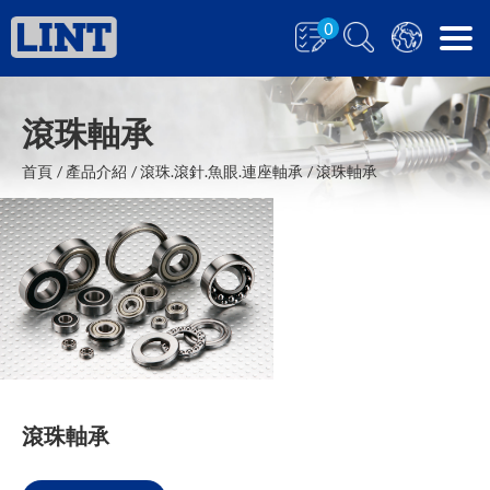
0
滾珠軸承
首頁
產品介紹
滾珠.滾針.魚眼.連座軸承
滾珠軸承
滾珠軸承