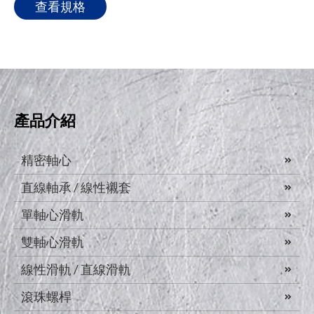
查看規格
產品介紹
精密軸心
直線軸承 / 線性襯套
單軸心滑軌
雙軸心滑軌
線性滑軌 / 直線滑軌
滾珠螺桿