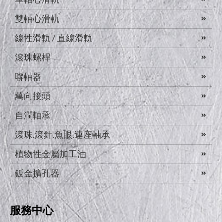
雙軸心滑軌
線性滑軌 / 直線滑軌
滾珠螺桿
聯軸器
萬向接頭
自潤軸承
滾珠.滾針.魚眼.連座軸承
植物性金屬加工油
鈑金擴孔器
服務中心