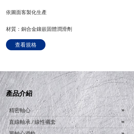
依圖面客製化生產
材質：銅合金鑲嵌固體潤滑劑
查看規格
產品介紹
精密軸心
直線軸承 / 線性襯套
單軸心滑軌