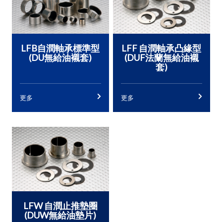
LFB自潤軸承標準型
LFF 自潤軸承凸緣型
(DU無給油襯套)
(DUF法蘭無給油襯
套)
更多
更多
LFW 自潤止推墊圈
(DUW無給油墊片)