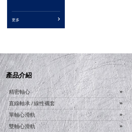
更多
產品介紹
精密軸心
直線軸承 / 線性襯套
單軸心滑軌
雙軸心滑軌