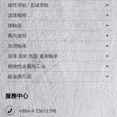
線性滑軌 / 直線滑軌
滾珠螺桿
聯軸器
萬向接頭
自潤軸承
滾珠.滾針.魚眼.連座軸承
植物性金屬加工油
鈑金擴孔器
服務中心
+886-4-25651198