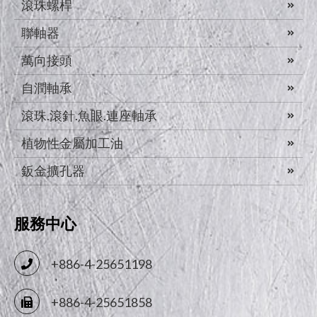
滾珠螺桿
聯軸器
萬向接頭
自潤軸承
滾珠.滾針.魚眼.連座軸承
植物性金屬加工油
鈑金擴孔器
服務中心
+886-4-25651198
+886-4-25651858