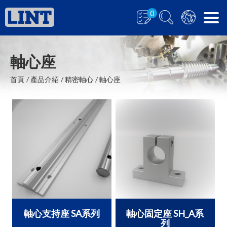
0
軸心座
首頁
產品介紹
精密軸心
軸心座
軸心支持座 SA系列
軸心固定座 SH_A系
列