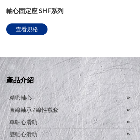
軸心固定座 SHF系列
查看規格
產品介紹
精密軸心
直線軸承 / 線性襯套
單軸心滑軌
雙軸心滑軌