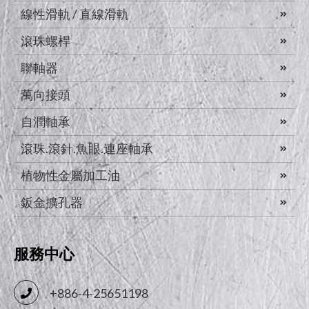
線性滑軌 / 直線滑軌
滾珠螺桿
聯軸器
萬向接頭
自潤軸承
滾珠.滾針.魚眼.連座軸承
植物性金屬加工油
鈑金擴孔器
服務中心
+886-4-25651198