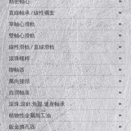
精密軸心
直線軸承 / 線性襯套
單軸心滑軌
雙軸心滑軌
線性滑軌 / 直線滑軌
滾珠螺桿
聯軸器
萬向接頭
自潤軸承
滾珠.滾針.魚眼.連座軸承
植物性金屬加工油
鈑金擴孔器