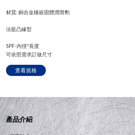
材質: 銅合金鑲嵌固體潤滑劑
法藍凸緣型
SPF-內徑*長度
可依照需求訂做尺寸
查看規格
產品介紹