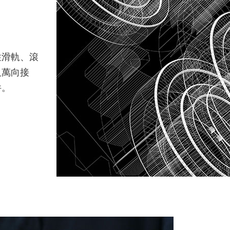
性滑軌、滾
及萬向接
件。