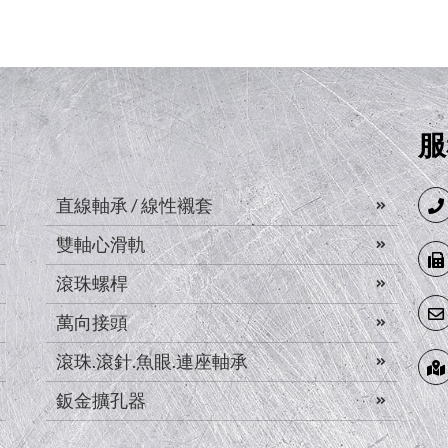
服
直線軸承 / 線性襯套
雙軸心滑軌
滾珠螺桿
萬向接頭
滾珠.滾針.魚眼.連座軸承
鈑金擴孔器