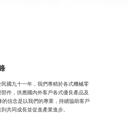
鋒
於民國九十一年，我們專精於各式機械零
密部件，供應國內外客戶各式優良產品及
威鋒的信念是以我們的專業，持續協助客戶
達到共同成長並促進產業進步。