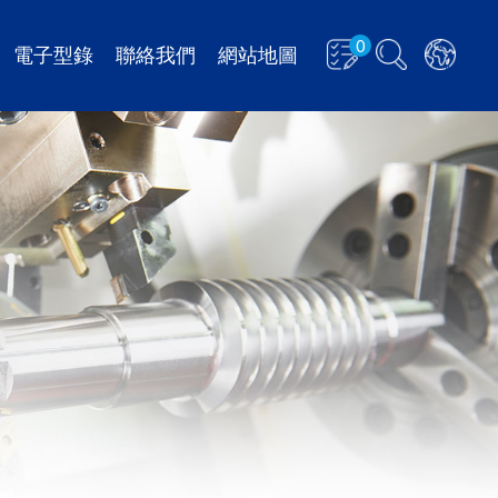
0
電子型錄
聯絡我們
網站地圖