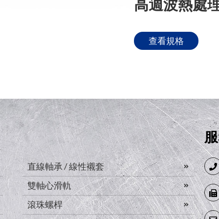
高週波熱處
查看規格
服
直線軸承 / 線性襯套
雙軸心滑軌
滾珠螺桿