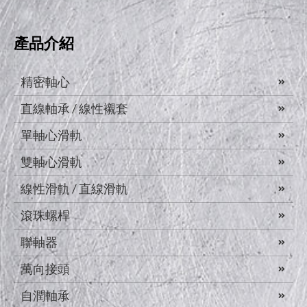
產品介紹
精密軸心
直線軸承 / 線性襯套
單軸心滑軌
雙軸心滑軌
線性滑軌 / 直線滑軌
滾珠螺桿
聯軸器
萬向接頭
自潤軸承