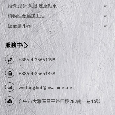
滾珠.滾針.魚眼.連座軸承
植物性金屬加工油
鈑金擴孔器
服務中心
+886-4-25651198
+886-4-25651858
weifong.lint@msa.hinet.net
台中市
大雅區
昌平路四段282南一巷16號