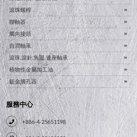
滾珠螺桿
聯軸器
萬向接頭
自潤軸承
滾珠.滾針.魚眼.連座軸承
植物性金屬加工油
鈑金擴孔器
服務中心
+886-4-25651198