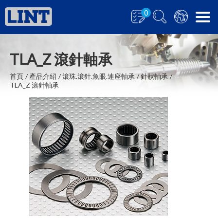
0
TLA_Z 滾針軸承
首頁
產品介紹
滾珠.滾針.魚眼.連座軸承
針狀軸承
TLA_Z 滾針軸承