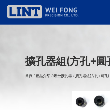
擴孔器組(方孔+圓
首頁
產品介紹
鈑金擴孔器
擴孔器組(方孔+圓孔)