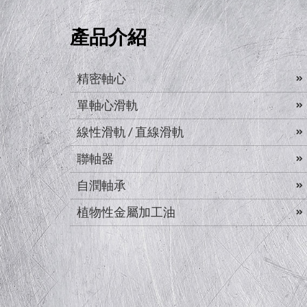
產品介紹
精密軸心
單軸心滑軌
線性滑軌 / 直線滑軌
聯軸器
自潤軸承
植物性金屬加工油