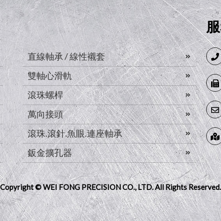
服
直線軸承 / 線性襯套
雙軸心滑軌
滾珠螺桿
萬向接頭
滾珠.滾針.魚眼.連座軸承
鈑金擴孔器
Copyright © WEI FONG PRECISION CO., LTD.
All Rights Reserved.