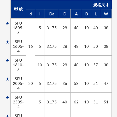
規格尺寸
型 號
d
l
Da
D
A
B
L
W
SFU
1605-
5
3.175
28
48
10
40
38
5
3
SFU
1605-
16
5
3.175
28
48
10
50
38
5
4
SFU
1610-
10
3.175
28
48
10
57
38
5
3
SFU
2005-
20
5
3.175
36
58
10
51
47
6
4
SFU
2505-
5
3.175
40
62
10
51
51
6
4
SFU