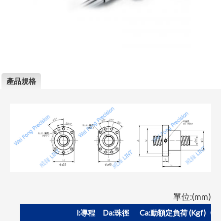
產品規格
單位:(mm)
l:導程 Da:珠徑 Ca:動額定負荷 (Kgf) Coa