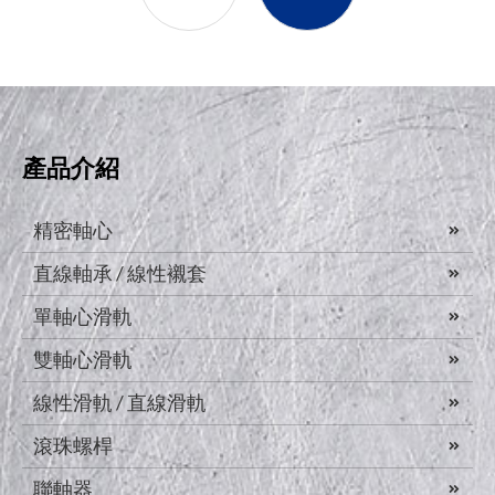
產品介紹
精密軸心
直線軸承 / 線性襯套
單軸心滑軌
雙軸心滑軌
線性滑軌 / 直線滑軌
滾珠螺桿
聯軸器