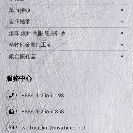
萬向接頭
自潤軸承
滾珠.滾針.魚眼.連座軸承
植物性金屬加工油
鈑金擴孔器
服務中心
+886-4-25651198
+886-4-25651858
weifong.lint@msa.hinet.net