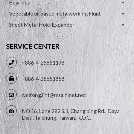
Bearings
Vegetable oil based metalworking Fluid
Sheet Metal Hole-Expander
SERVICE CENTER
+886-4-25651198
+886-4-25651858
weifong.lint@msa.hinet.net
NO.16, Lane 282 S.1, Chang ping Rd.,
Daya
Dist.,
Taichung
,
Taiwan, R.O.C.