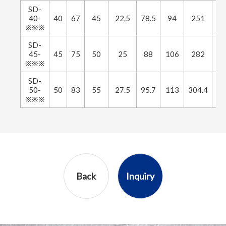
SD-
40-
40
67
45
22.5
78.5
94
251
14
※※※
SD-
45-
45
75
50
25
88
106
282
1
※※※
SD-
50-
50
83
55
27.5
95.7
113
304.4
17
※※※
Back
Inquiry