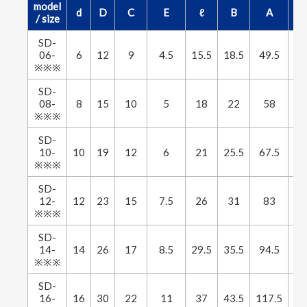
model
d
D
C
E
ℓ
B
A
/ size
SD-
06-
6
12
9
4.5
15.5
18.5
49.5
※※※
SD-
08-
8
15
10
5
18
22
58
3.
※※※
SD-
10-
10
19
12
6
21
25.5
67.5
4.
※※※
SD-
12-
12
23
15
7.5
26
31
83
※※※
SD-
14-
14
26
17
8.5
29.5
35.5
94.5
5.
※※※
SD-
16-
16
30
22
11
37
43.5
117.5
6.